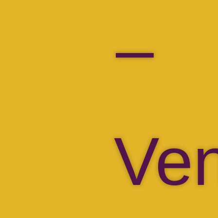
–
Ven