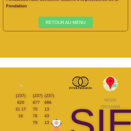
Fondation
RETOUR AU MENU
(237)
(237)
(237)
NOUS
620
677
686
SI
TROUVER
21 17
70
13
16
76
43
79
13