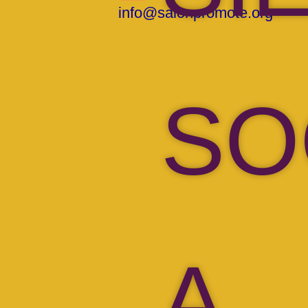
info@salonpromote.org
SO
A