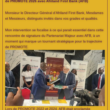
de PROMOTE 2026 avec Afriland First Bank (AFB)
Monsieur le Directeur Général d’Afriland First Bank, Mesdames
et Messieurs, distingués invités dans vos grades et qualités.
Mon intervention se focalise à ce qui parait essentiel dans cette
rencontre de signature du Partenariat Majeur avec AFB, à un
moment qui marque un tournant stratégique pour la trajectoire
de PROMOTE.
Lors de PROMOTE 2022 et 2024, AFB était proclamée