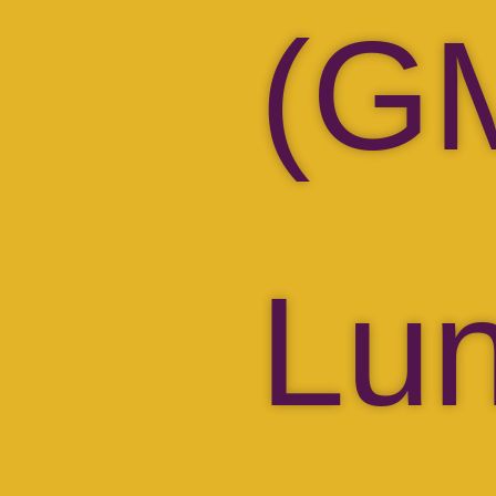
(G
Lun