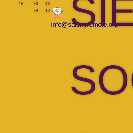
SI
16
76
43
79
13
info@salonpromote.org
SO