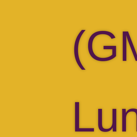
(G
Lun