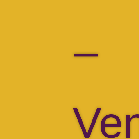
–
Ven