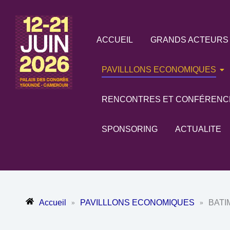
Aller
au
contenu
ACCUEIL
GRANDS ACTEURS
PAVILLLONS ECONOMIQUES
RENCONTRES ET CONFÉRENC
SPONSORING
ACTUALITE
Accueil
PAVILLLONS ECONOMIQUES
BATI
»
»